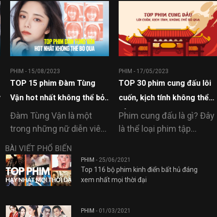
PHIM -
15/08/2023
PHIM -
17/05/2023
TOP 15 phim Đàm Tùng
TOP 30 phim cung đấu lôi
Vận hot nhất không thể bỏ
cuốn, kịch tính không thể
qua
bỏ qua
Đàm Tùng Vận là một
Phim cung đấu là gì? Đây
trong những nữ diễn viên
là thể loại phim tập
nổi tiếng…
trung…
BÀI VIẾT PHỔ BIẾN
PHIM
-
25/06/2021
Top 116 bộ phim kinh điển bất hủ đáng
xem nhất mọi thời đại
PHIM
-
01/03/2021