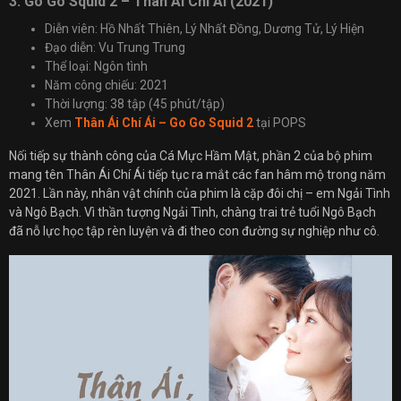
3. Go Go Squid 2 – Thân Ái Chí Ái (2021)
Diễn viên: Hồ Nhất Thiên, Lý Nhất Đồng, Dương Tử, Lý Hiện
Đạo diễn: Vu Trung Trung
Thể loại: Ngôn tình
Năm công chiếu: 2021
Thời lượng: 38 tập (45 phút/tập)
Xem
Thân Ái Chí Ái – Go Go Squid 2
tại POPS
Nối tiếp sự thành công của Cá Mực Hầm Mật, phần 2 của bộ phim
mang tên Thân Ái Chí Ái tiếp tục ra mắt các fan hâm mộ trong năm
2021. Lần này, nhân vật chính của phim là cặp đôi chị – em Ngải Tình
và Ngô Bạch. Vì thần tượng Ngải Tình, chàng trai trẻ tuổi Ngô Bạch
đã nỗ lực học tập rèn luyện và đi theo con đường sự nghiệp như cô.