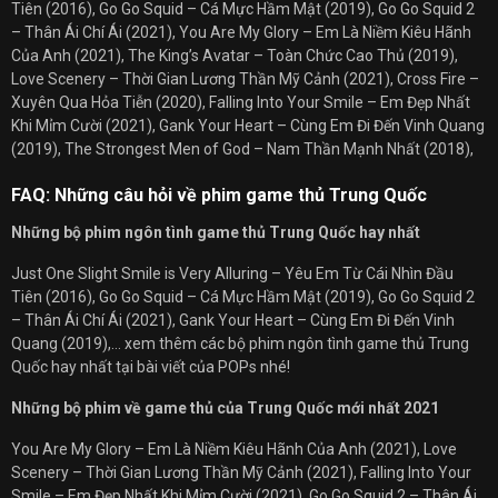
Tiên (2016), Go Go Squid – Cá Mực Hầm Mật (2019), Go Go Squid 2
– Thân Ái Chí Ái (2021), You Are My Glory – Em Là Niềm Kiêu Hãnh
Của Anh (2021), The King’s Avatar – Toàn Chức Cao Thủ (2019),
Love Scenery – Thời Gian Lương Thần Mỹ Cảnh (2021), Cross Fire –
Xuyên Qua Hỏa Tiễn (2020), Falling Into Your Smile – Em Đẹp Nhất
Khi Mỉm Cười (2021), Gank Your Heart – Cùng Em Đi Đến Vinh Quang
(2019), The Strongest Men of God – Nam Thần Mạnh Nhất (2018),
FAQ: Những câu hỏi về phim game thủ Trung Quốc
Những bộ phim ngôn tình game thủ Trung Quốc hay nhất
Just One Slight Smile is Very Alluring – Yêu Em Từ Cái Nhìn Đầu
Tiên (2016), Go Go Squid – Cá Mực Hầm Mật (2019), Go Go Squid 2
– Thân Ái Chí Ái (2021), Gank Your Heart – Cùng Em Đi Đến Vinh
Quang (2019),… xem thêm các bộ phim ngôn tình game thủ Trung
Quốc hay nhất tại bài viết của POPs nhé!
Những bộ phim về game thủ của Trung Quốc mới nhất 2021
You Are My Glory – Em Là Niềm Kiêu Hãnh Của Anh (2021), Love
Scenery – Thời Gian Lương Thần Mỹ Cảnh (2021), Falling Into Your
Smile – Em Đẹp Nhất Khi Mỉm Cười (2021), Go Go Squid 2 – Thân Ái