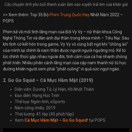
Câu chuyện tình yêu tuổi thanh xuân làm xao xuyến trái tim của khán giả
>> Xem thêm: Top 35 Bộ
Phim Trung Quốc Hay
Nhất Năm 2022 –
POPS
Phim kể về mối tình lãng mạn của Bối Vy Vy – nữ thần khoa Công
Nghệ Thông Tin và đàn anh đại thần trong khoa mình – Tiêu Nại. Sau
khi tình cờ kết hôn trong game, Vy Vy vô cùng bất ngờ khi “chồng ảo”
của mình lại chính là nam thần được người người ngưỡng mộ. Kể từ
lúc chính thức gặp nhau ngoài đời, tình cảm của cả hai nhanh chóng
phát triển. Nhiều phân cảnh lãng mạn của cặp nam thanh nữ tú học
đường khiến người xem phải “phát cuồng” vì quá sức ngọt ngào.
2. Go Go Squid – Cá Mực Hầm Mật (2019)
Diễn viên: Dương Tử, Lý Hiện, Hồ Nhất Thiên
Đạo diễn: Hạng Húc Tinh
Thể loại: Ngôn tình, eSports
Năm công chiếu: 2019
Thời lượng: 41 tập (45 phút/tập)
Xem
Cá Mực Hầm Mật – Go Go Squid!
tại POPS