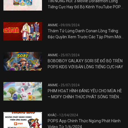
TIN NÓNG HỔI: 3 Movie Doraemon Lồng
Tiếng Cực Hay Đổ Bộ Kênh YouTube POPS
Kids Mùa Hè 2025!
ANIME -
09/09/2024
Thám Tử Lừng Danh Conan Lồng Tiếng:
Đặc Quyền Xem Trước Các Tập Phim Mới
Nhất Trên POPS Anime
ANIME -
25/07/2024
BOBOIBOY GALAXY SORI SẼ ĐỔ BỘ TRÊN
POPS KIDS VỚI BẢN LỒNG TIẾNG CỰC HAY
ANIME -
25/07/2024
PHIM HOẠT HÌNH ĐÁNG YÊU CHO MÙA HÈ
– MOFY CHÍNH THỨC PHÁT SÓNG TRÊN
POPS KIDS
KHÁC -
12/04/2024
POPS App Chính Thức Ngừng Phát Hành
Video Từ 1/6/2024