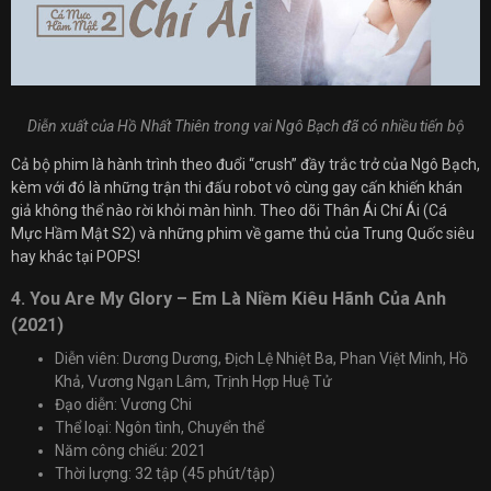
Diễn xuất của Hồ Nhất Thiên trong vai Ngô Bạch đã có nhiều tiến bộ
Cả bộ phim là hành trình theo đuổi “crush” đầy trắc trở của Ngô Bạch,
kèm với đó là những trận thi đấu robot vô cùng gay cấn khiến khán
giả không thể nào rời khỏi màn hình. Theo dõi Thân Ái Chí Ái (Cá
Mực Hầm Mật S2) và những phim về game thủ của Trung Quốc siêu
hay khác tại POPS!
4. You Are My Glory – Em Là Niềm Kiêu Hãnh Của Anh
(2021)
Diễn viên: Dương Dương, Địch Lệ Nhiệt Ba, Phan Việt Minh, Hồ
Khả, Vương Ngạn Lâm, Trịnh Hợp Huệ Tử
Đạo diễn: Vương Chi
Thể loại: Ngôn tình, Chuyển thể
Năm công chiếu: 2021
Thời lượng: 32 tập (45 phút/tập)