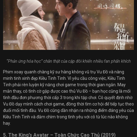
“Phản ứng hóa học” chân thật của cặp đôi khiến nhiều fan phấn khích
Phim xoay quanh chàng kỹ sư hàng không vũ trụ Vu Đồ và nàng
minh tinh xinh đẹp Kiều Tinh Tinh. Vì yêu cầu công việc, Kiều Tinh
Tinh phải rèn luyện kỹ năng chơi game trong thời gian ngắn. May
mắn thay, cô tình cờ gặp được cao thủ Vu Đồ – bạn học cũng là mối
tình đầu đơn phương thời cấp 3 trong khi tập chơi. Cô quyết định nhờ
Vu Đồ dạy mình cách chơi game, đồng thời tìm cơ hội để tiếp tục theo
đuổi mối tình đầu. Vu Đồ cũng dần nhận ra những điểm đáng yêu của
Kiều Tinh Tinh và đắm chìm trong tình yêu với cô từ lúc nào không
hay.
5. The King’s Avatar – Toàn Chức Cao Thủ (2019)