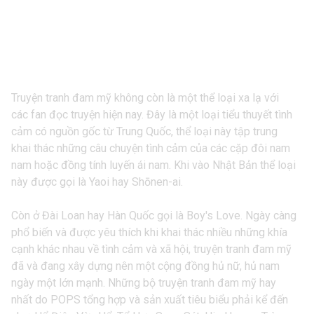
Nội Dung Đam Mỹ
Truyện tranh đam mỹ không còn là một thể loại xa lạ với 
các fan đọc truyện hiện nay. Đây là một loại tiểu thuyết tình 
cảm có nguồn gốc từ Trung Quốc, thể loại này tập trung 
khai thác những câu chuyện tình cảm của các cặp đôi nam 
nam hoặc đồng tính luyến ái nam. Khi vào Nhật Bản thể loại 
này được gọi là Yaoi hay Shōnen-ai. 

Còn ở Đài Loan hay Hàn Quốc gọi là Boy's Love. Ngày càng 
phổ biến và được yêu thích khi khai thác nhiều những khía 
cạnh khác nhau về tình cảm và xã hội, truyện tranh đam mỹ 
đã và đang xây dựng nên một cộng đồng hủ nữ, hủ nam 
ngày một lớn mạnh. Những bộ truyện tranh đam mỹ hay 
nhất do POPS tổng hợp và sản xuất tiêu biểu phải kể đến 