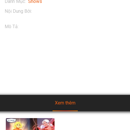
Danh Mục
:
Shows
Nội Dung Bởi
:
Vinamilk
Mô Tả
:
Hero Team đón giáng sinh tại Gaming House mới 
bằng cuộc thi trang trí cây thông siêu kịch tính. Liệu hội anh 
em đoàn kết có chiến thắng được hội chị em khéo tay? 🔥

Xem video để biết kết quả và cùng Hero Team đón một mùa 
giáng sinh an lành 🎄

#HeroTeam #SuSu #Hero #NapnangluonggiuTraiDatxanh
Xem thêm
[Mùa 2] Biệt đội TH Squad -
Tập 5.2: Cậu Bé Thần và Cậu