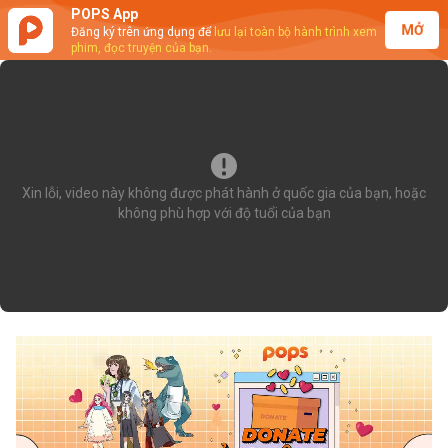
POPS App
MỞ
Đăng ký trên ứng dụng để
lưu lại toàn bộ hành trình xem
phim, đọc truyện của bạn.
Xin lỗi, video này không được phát hành ở quốc gia của bạn, hoặc
không phù hợp với độ tuổi của bạn