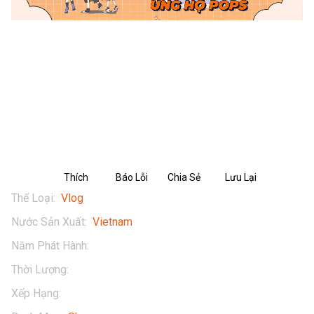
Vinamilk SuSu Hero - Vlog 9: Giáng
sinh đầu tiên tại Gaming House mới
của Hero Team
Thích
Báo Lỗi
Chia Sẻ
Lưu Lại
Thể Loại
:
Vlog
Nước Sản Xuất
:
Vietnam
Năm Phát Hành
:
2023
Thời Lượng
:
13 mins
Xếp Hạng
:
13+