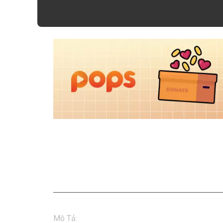
Vinamilk SuSu Hero - Sh
Cận về già
Mô Tả
:
Bạn nào săn thẻ được, comment cho ông 