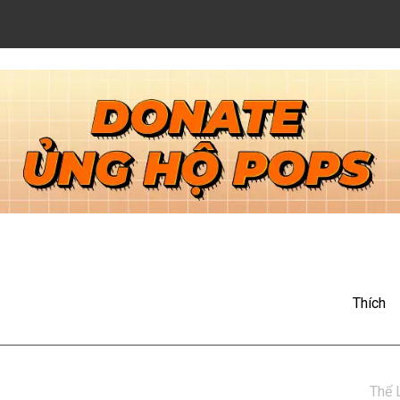
ort Vlog 2: Khi ông Phong
Thích
Phong biết nha!

Thể 