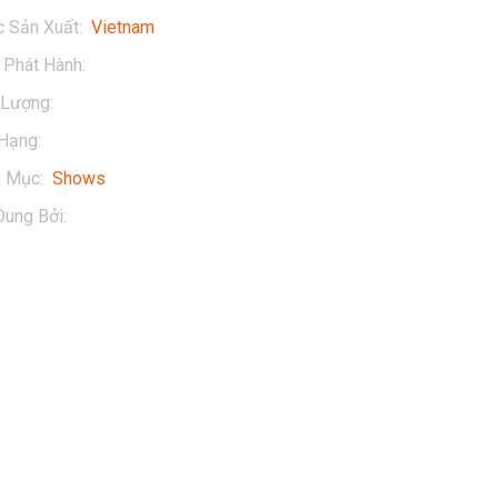
 Sản Xuất
:
Vietnam
Phát Hành
:
2023
 Lượng
:
3 mins
Hạng
:
13+
h Mục
:
Shows
Dung Bởi
:
Vinamilk