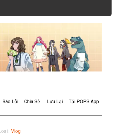
Báo Lỗi
Chia Sẻ
Lưu Lại
Tải POPS App
Loại
:
Vlog