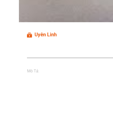
Uyên Linh
Uyên Linh - Quê Xa (Live
Mô Tả
:
Quê Xa | Uyên Linh | Live Version

Thưởng thức tác phẩm của Uyên Linh - Quê Xa (L
ứng dụng giải trí hàng đầu với kho nội dung đa dạ
nghiệm giải trí tuyệt vời nhất.