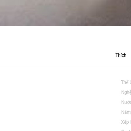
 Version)
Thích
Thể 
ive Version) ngay tại POPS. Tải ngay POPS APP - 
Nghệ
ng phong phú, và được cập nhật liên tục để có trải 
Nước
Năm 
Xếp 