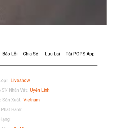
Báo Lỗi
Chia Sẻ
Lưu Lại
Tải POPS App
Loại
:
Liveshow
 Sĩ/ Nhân Vật
:
Uyên Linh
 Sản Xuất
:
Vietnam
Phát Hành
:
2022
Hạng
:
13+