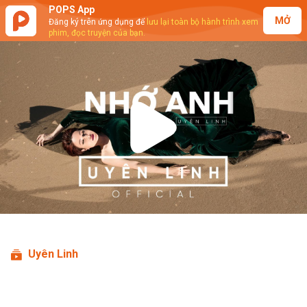
POPS App
MỞ
Đăng ký trên ứng dụng để
lưu lại toàn bộ hành trình xem
phim, đọc truyện của bạn.
Play
Video
Uyên Linh
Uyên Linh - Nhớ Anh (Lyrics Video)