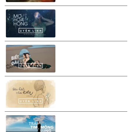
Uyên Linh - Mơ Hoa Hồng
(Lyrics Video)
Uyên Linh - Biết Đâu (Lyrics
Video)
Uyên Linh - Bài Hát Của Em
(Lyrics Video)
Uyên Linh - Trái Tim Mông
Lung (Lyrics Video)