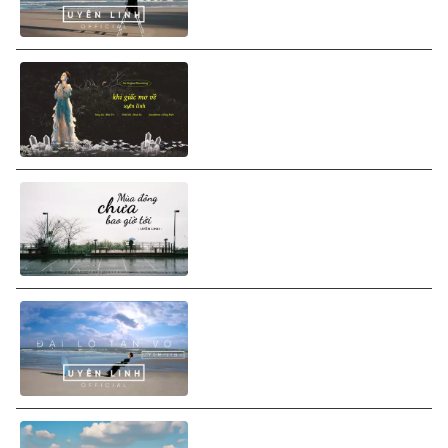
Uyên Linh - Khi Giấc Mơ Về
(Lyrics Video)
Uyên Linh ft. Vũ. - Mùa Đông
Chưa Bao Giờ Tới (Lyrics
Video)
Uyên Linh - Đại Lộ Tan Vỡ
(Lyrics Video)
Uyên Linh - Xin Giữ Em Cho