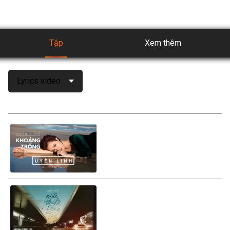
Tập
Xem thêm
Lyrics video
Uyên Linh - Khoảng Trống
(Lyrics Video)
Uyên Linh - Giữa Đại Lộ Đông
tây (Lyrics Video)