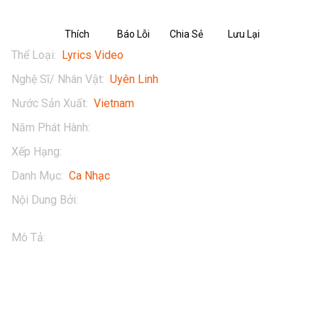
Thích
Báo Lỗi
Chia Sẻ
Lưu Lại
Thể Loại
:
Lyrics Video
Nghệ Sĩ/ Nhân Vật
:
Uyên Linh
Nước Sản Xuất
:
Vietnam
Năm Phát Hành
:
2018
Xếp Hạng
:
13+
Danh Mục
:
Ca Nhạc
Nội Dung Bởi
:
Uyen Linh Tran
Mô Tả
:
Nhớ Anh | Lyrics Video | Uyên Linh

Thưởng thức tác phẩm của Uyên Linh - Nhớ Anh (Lyrics 
Video) ngay tại POPS. Tải ngay POPS APP - ứng dụng giải 
trí hàng đầu với kho nội dung đa dạng phong phú, và được 
cập nhật liên tục để có trải nghiệm giải trí tuyệt vời nhất.