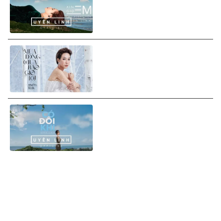
Hoàng Hôn (Lyrics Video)
Uyên Linh - Mùa Đông Chưa
Bao Giờ Tới (Solo Version)
(Lyrics Video)
Uyên Linh - Có Đôi Khi (Lyrics
Video)