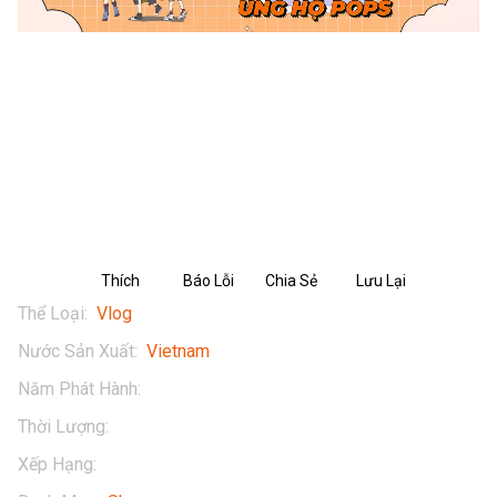
Vinamilk SuSu Hero - Vlog 2: Thử
thách 24h xây chuỗi Domino có 1.0.2
cùng Hero Team
Thích
Báo Lỗi
Chia Sẻ
Lưu Lại
Thể Loại
:
Vlog
Nước Sản Xuất
:
Vietnam
Năm Phát Hành
:
2023
Thời Lượng
:
18 mins
Xếp Hạng
:
13+