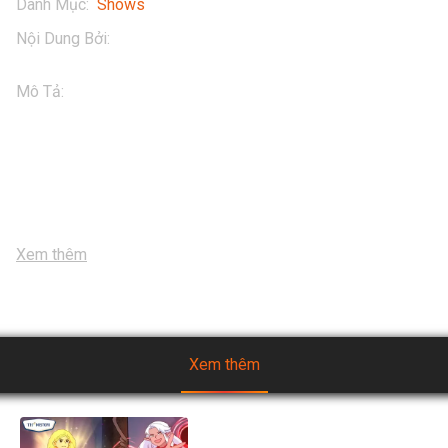
Danh Mục
:
Shows
Nội Dung Bởi
:
Vinamilk
Mô Tả
:
Còn hè nên còn chơi, hôm nay Hero Team quyết định 
tạo ra một chuỗi domino có 1-0-2. Domino, một trò chơi rất 
quen thuộc với chúng ta, có thể vừa chơi vừa học bằng cách 
đếm các con số, tính toán... Xem xong nhớ lấy Domino ra 
làm giống tụi tui nhe!

#Heroteam #SuSu #Hero #Napnangluonggiutraidatxanh
...
Xem thêm
Xem thêm
[Mùa 2] Biệt đội TH Squad -