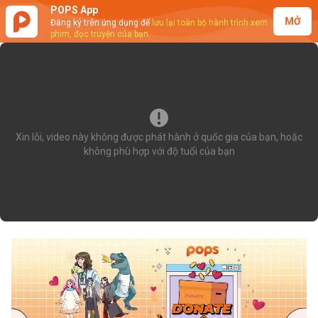
POPS App
MỞ
Đăng ký trên ứng dụng để
lưu lại toàn bộ hành trình xem
phim, đọc truyện của bạn.
Xin lỗi, video này không được phát hành ở quốc gia của bạn, hoặc
không phù hợp với độ tuổi của bạn