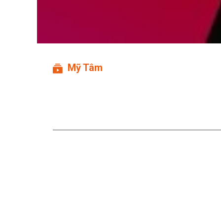
Mỹ Tâm
Sức Mạnh Những Ước Mơ 
Đàn Sinh Viên