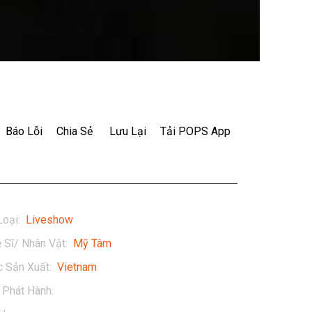
Báo Lỗi
Chia Sẻ
Lưu Lại
Tải POPS App
Loại
:
Liveshow
 Sĩ/ Nhân Vật
:
Mỹ Tâm
 Sản Xuất
:
Vietnam
Phát Hành
:
2014