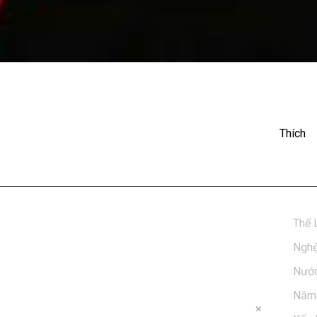
Live Tour: Mỹ Tâm - Cây
Thích
Thể 
Nghệ
Nước
Năm 