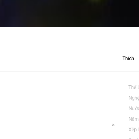
nh - All By Myself
Thích
Thể 
Nghệ
Nước
Năm 
Xếp 