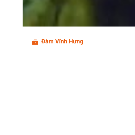
Đàm Vĩnh Hưng
Số Phận Liveshow: Thu Mi