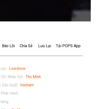
Báo Lỗi
Chia Sẻ
Lưu Lại
Tải POPS App
Loại
:
Liveshow
 Sĩ/ Nhân Vật
:
Thu Minh
 Sản Xuất
:
Vietnam
Phát Hành
:
2017
Hạng
:
13+