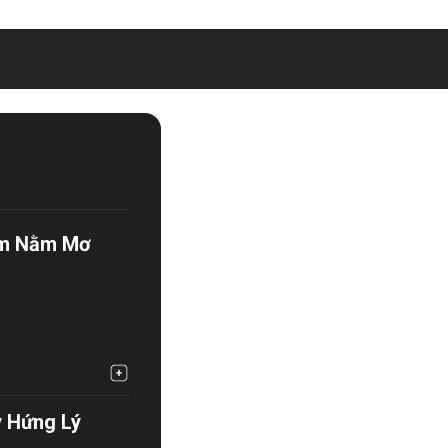
Đêm Nằm Mơ
y Hứng Lý