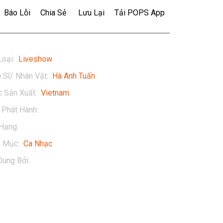
Báo Lỗi
Chia Sẻ
Lưu Lại
Tải POPS App
Loại
:
Liveshow
 Sĩ/ Nhân Vật
:
Hà Anh Tuấn
 Sản Xuất
:
Vietnam
Phát Hành
:
2020
Hạng
:
13+
h Mục
:
Ca Nhạc
Dung Bởi
:
Hà Anh Tuấn