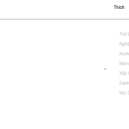
3: Để Dành
Thích
Thể 
Nghệ
Nước
Năm 
Xếp 
Dan
Nội 