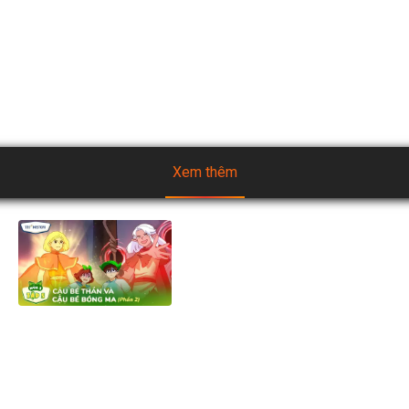
♥️ FANPAGE :(!) Heo Cao Bồi - Snack dinh dưỡng  

♥️ TIKTOK: Heo Cao Bồi - Snack dinh dưỡng

#heocaoboi #snackdinhduong #heocaoboisnackdinhduong 
#snackdinhduongheocaoboi
Xem thêm
[Mùa 2] Biệt đội TH Squad -
Tập 5.2: Cậu Bé Thần và Cậu
Bé Bóng Ma