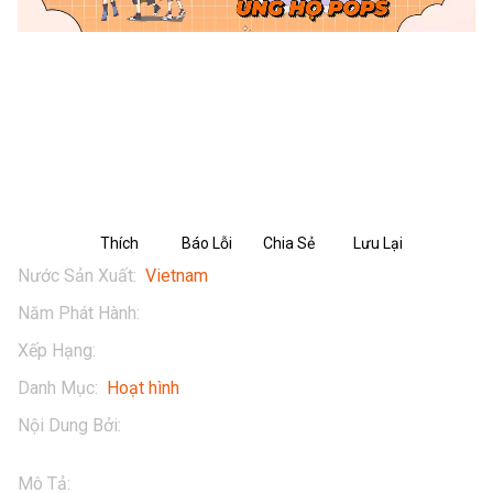
PHIM HOẠT HÌNH HEO CAO BỒI -
TẬP 8: Chiến dịch quảng cáo của Leo
Thích
Báo Lỗi
Chia Sẻ
Lưu Lại
Nước Sản Xuất
:
Vietnam
Năm Phát Hành
:
2024
Xếp Hạng
:
13+
Danh Mục
:
Hoạt hình
Nội Dung Bởi
:
Masan
Mô Tả
:
Đừng quên tương tác với Heo Cao Bồi qua:
