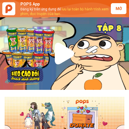
POPS App
MỞ
Đăng ký trên ứng dụng để
lưu lại toàn bộ hành trình xem
phim, đọc truyện của bạn.
Play
Video