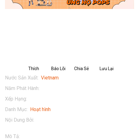
PHIM HOẠT HÌNH HEO CAO BỒI -
TẬP 6: "Tạm biệt" Bin Bin
Thích
Báo Lỗi
Chia Sẻ
Lưu Lại
Nước Sản Xuất
:
Vietnam
Năm Phát Hành
:
2024
Xếp Hạng
:
13+
Danh Mục
:
Hoạt hình
Nội Dung Bởi
:
Masan
Mô Tả
:
Đừng quên tương tác với Heo Cao Bồi qua:
