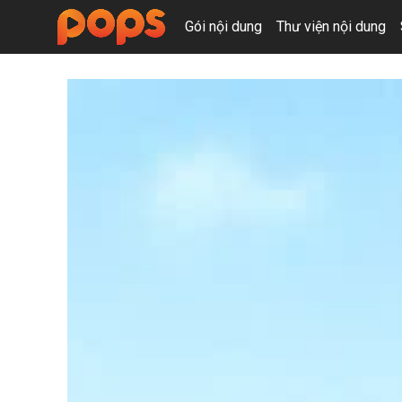
Gói nội dung
Thư viện nội dung