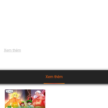
#Snackdinhduong #heocaoboisnackdinhduong 
#Heocaoboi

#heocaoboisnackdinhduong #Snackdinhduong 
#Heocaoboi

#Heocaoboi #Snackdinhduong 
#heocaoboisnackdinhduong

#Snackdinhduong #Heocaoboi 
#heocaoboisnackdinhduong

#Heocaoboi
...
Xem thêm
Xem thêm
[Mùa 2] Biệt đội TH Squad -
Tập 5.2: Cậu Bé Thần và Cậu
Bé Bóng Ma