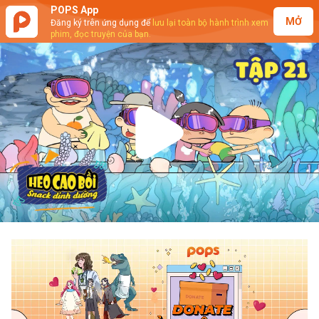
POPS App
MỞ
Đăng ký trên ứng dụng để
lưu lại toàn bộ hành trình xem
phim, đọc truyện của bạn.
Play
Video