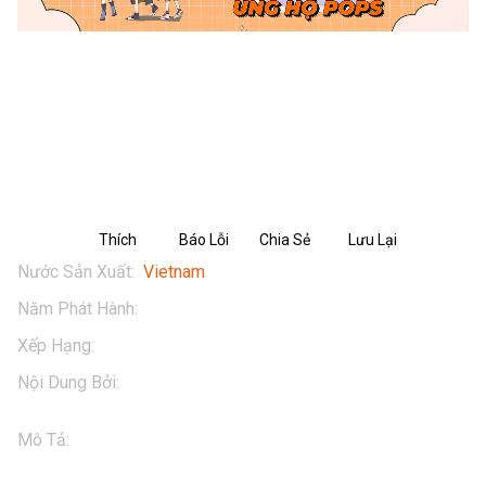
PHIM HOẠT HÌNH HEO CAO BỒI TẬP
21: Phụ mẹ dọn nhà
Thích
Báo Lỗi
Chia Sẻ
Lưu Lại
Nước Sản Xuất
:
Vietnam
Năm Phát Hành
:
2025
Xếp Hạng
:
13+
Nội Dung Bởi
:
Masan
Mô Tả
:
#Heocaoboi #Snackdinhduong #cartoon

#Heocaoboi #Snackdinhduong #cartoon
