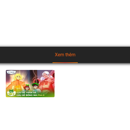
♥️ FANPAGE :(!) Heo Cao Bồi - Snack dinh dưỡng  

♥️ TIKTOK: Heo Cao Bồi - Snack dinh dưỡng

#heocaoboi #snackdinhduong #heocaoboisnackdinhduong 
#snackdinhduongheocaoboi
Xem thêm
[Mùa 2] Biệt đội TH Squad -
Tập 5.2: Cậu Bé Thần và Cậu
Bé Bóng Ma