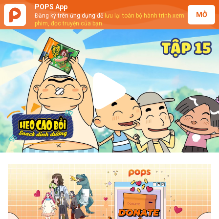
POPS App
MỞ
Đăng ký trên ứng dụng để
lưu lại toàn bộ hành trình xem
phim, đọc truyện của bạn.
Play
Video