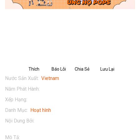
PHIM HOẠT HÌNH HEO CAO BỒI TẬP
15: Nông trại vui vẻ
Thích
Báo Lỗi
Chia Sẻ
Lưu Lại
Nước Sản Xuất
:
Vietnam
Năm Phát Hành
:
2024
Xếp Hạng
:
13+
Danh Mục
:
Hoạt hình
Nội Dung Bởi
:
Masan
Mô Tả
:
Đừng quên tương tác với Heo Cao Bồi qua:
