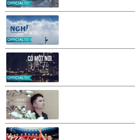
Phan Mạnh Quỳnh - Nghĩ Lại
(Lyrics Video)
Phan Mạnh Quỳnh - Có Một
Nơi Như Thế (Lyrics Video)
Phan Mạnh Quỳnh - Nhạt
(Audio)
Phan Mạnh Quỳnh - Hãy Cho
Chúng Tôi Thấy (Lyrics