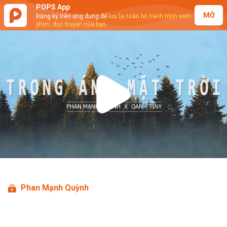
POPS App
MỞ
Đăng ký trên ứng dụng để
lưu lại toàn bộ hành trình xem
phim, đọc truyện của bạn.
Play
Video
Phan Mạnh Quỳnh
Phan Mạnh Quỳnh ft. Oanh Tiny -
Trong Ánh Mặt Trời