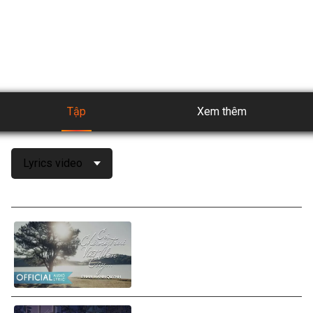
ứng dụng giải trí hàng đầu với kho nội dung đa dạng phong 
phú, và được cập nhật liên tục để có trải nghiệm giải trí 
tuyệt vời nhất.
Tập
Xem thêm
Lyrics video
Phan Mạnh Quỳnh - Có Chàng
Trai Viết Lên Cây (Lyrics
Video)