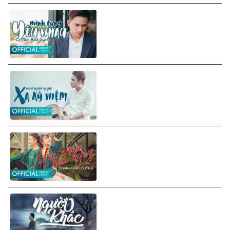
Phan Mạnh Quỳnh - Mình
Từng Yêu Nhau (Lyrics Video)
Phan Mạnh Quỳnh - Xa Kỷ
Niệm (Lyrics Video)
Phan Mạnh Quỳnh - Yêu Nhau
Nửa Ngày (Lyrics Video)
Phan Mạnh Quỳnh ft. Drum7 -
Người Khác (Lyrics Video)