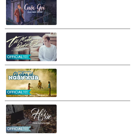
Phan Mạnh Quỳnh ft. AAZUKI
- Cuộc Gọi (Lyrics Video)
Phan Mạnh Quỳnh - Tôi Muốn
Quên Em (Lyrics Video)
Phan Mạnh Quỳnh - Ai Cũng
Có Ngày Xưa (Lyrics Video)
Phan Mạnh Quỳnh - Hồi Ức
(Lyrics Video)