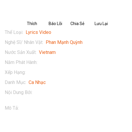
Thích
Báo Lỗi
Chia Sẻ
Lưu Lại
Thể Loại
:
Lyrics Video
Nghệ Sĩ/ Nhân Vật
:
Phan Mạnh Quỳnh
Nước Sản Xuất
:
Vietnam
Năm Phát Hành
:
2020
Xếp Hạng
:
16+
Danh Mục
:
Ca Nhạc
Nội Dung Bởi
:
Phan Mạnh Quỳnh Official
Mô Tả
:
Trong Ánh Mặt Trời - Phan Mạnh Quỳnh x Oanh Tiny 
[AUDIO]

Thưởng thức tác phẩm của Phan Mạnh Quỳnh ft. Oanh Tiny - 
Trong Ánh Mặt Trời ngay tại POPS. Tải ngay POPS APP - 