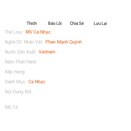
Thích
Báo Lỗi
Chia Sẻ
Lưu Lại
Thể Loại
:
MV Ca Nhạc
Nghệ Sĩ/ Nhân Vật
:
Phan Mạnh Quỳnh
Nước Sản Xuất
:
Vietnam
Năm Phát Hành
:
2021
Xếp Hạng
:
16+
Danh Mục
:
Ca Nhạc
Nội Dung Bởi
:
Phan Mạnh Quỳnh Official
Mô Tả
:
Có chàng trai viết lên cây - Từ đó | Phan Mạnh 
Quỳnh LIVE tại The Show Việt Nam

Thưởng thức tác phẩm của Phan Mạnh Quỳnh - Có Chàng 
Trai Viết Lên Cây, Từ Đó (Live) ngay tại POPS. Tải ngay 