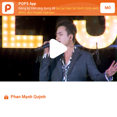
POPS App
MỞ
Đăng ký trên ứng dụng để
lưu lại toàn bộ hành trình xem
phim, đọc truyện của bạn.
Play
Video
Phan Mạnh Quỳnh
Phan Mạnh Quỳnh - Có Chàng Trai
Viết Lên Cây, Từ Đó (Live)