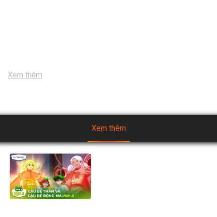
- PHẦN 02

Theo dõi Fanpage NuVi World ở link sau để cập nhật những 
thông tin mới nhất nha:  

 / thegioinuvi   NuVi - Cao Lớn Thật Ngầu, Thông Minh Cực 
Đỉnh #nuvi #NuViPower #ThếGiớiNuVi
...
Xem thêm
Xem thêm
[Mùa 2] Biệt đội TH Squad -
Tập 5.2: Cậu Bé Thần và Cậu
Bé Bóng Ma