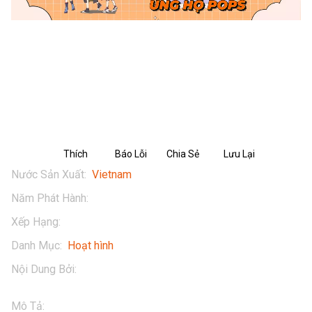
NUVI TRUYỆN TẬP 28: CUỘC TẨU
THOÁT CỦA NU - PHẦN 02
Thích
Báo Lỗi
Chia Sẻ
Lưu Lại
Nước Sản Xuất
:
Vietnam
Năm Phát Hành
:
2024
Xếp Hạng
:
13+
Danh Mục
:
Hoạt hình
Nội Dung Bởi
:
NUTIFOOD
Mô Tả
:
NUVI TRUYỆN TẬP 28 | CUỘC TẨU THOÁT CỦA NU 