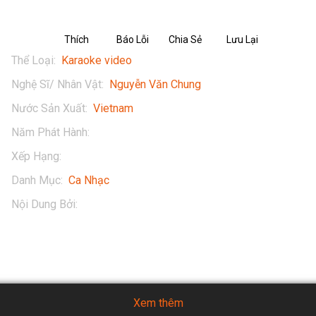
Thích
Báo Lỗi
Chia Sẻ
Lưu Lại
Thể Loại
:
Karaoke video
Nghệ Sĩ/ Nhân Vật
:
Nguyễn Văn Chung
Nước Sản Xuất
:
Vietnam
Năm Phát Hành
:
2018
Xếp Hạng
:
13+
Danh Mục
:
Ca Nhạc
Nội Dung Bởi
:
Nguyễn Văn Chung
Xem thêm