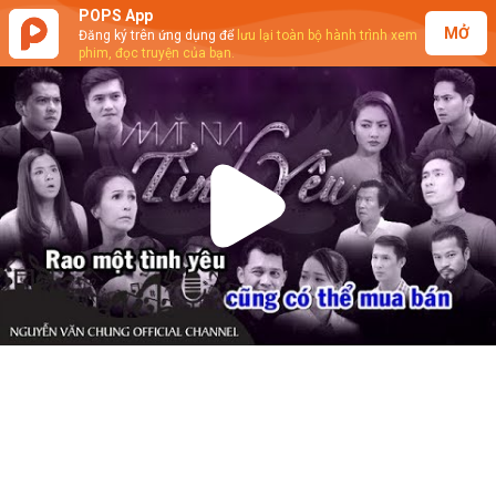
POPS App
MỞ
Đăng ký trên ứng dụng để
lưu lại toàn bộ hành trình xem
phim, đọc truyện của bạn.
Play
Video
Nguyễn Văn Chung - Yêu Và Hận
(Karaoke)