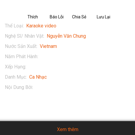
Thích
Báo Lỗi
Chia Sẻ
Lưu Lại
Thể Loại
:
Karaoke video
Nghệ Sĩ/ Nhân Vật
:
Nguyễn Văn Chung
Nước Sản Xuất
:
Vietnam
Năm Phát Hành
:
2018
Xếp Hạng
:
13+
Danh Mục
:
Ca Nhạc
Nội Dung Bởi
:
Nguyễn Văn Chung
Xem thêm