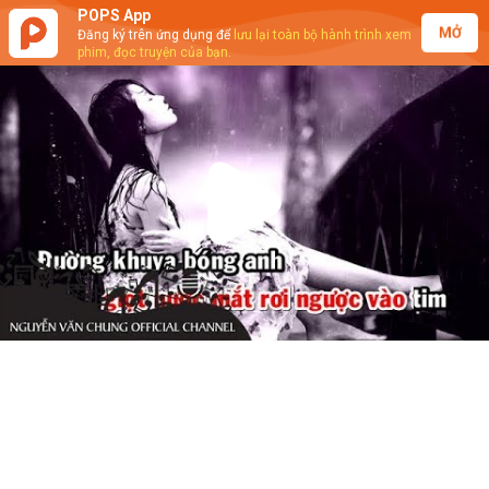
POPS App
MỞ
Đăng ký trên ứng dụng để
lưu lại toàn bộ hành trình xem
phim, đọc truyện của bạn.
Play
Video
Nguyễn Văn Chung - Quên Như Chưa
Từng Yêu (Karaoke)