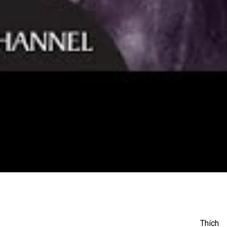
 Hạnh Phúc Không Phải
Thích