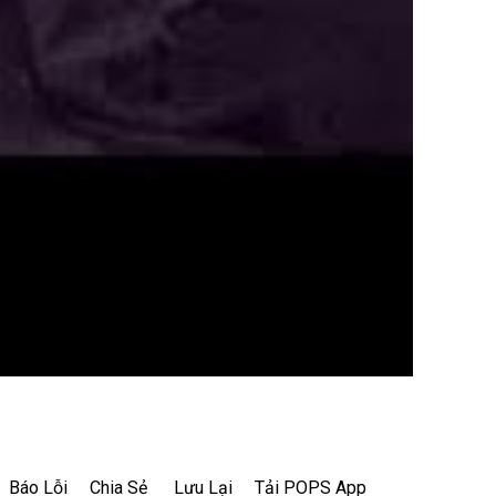
Báo Lỗi
Chia Sẻ
Lưu Lại
Tải POPS App