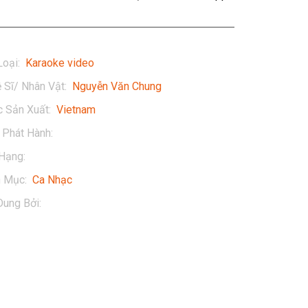
Loại
:
Karaoke video
 Sĩ/ Nhân Vật
:
Nguyễn Văn Chung
 Sản Xuất
:
Vietnam
Phát Hành
:
2018
Hạng
:
13+
h Mục
:
Ca Nhạc
Dung Bởi
:
Nguyễn Văn Chung