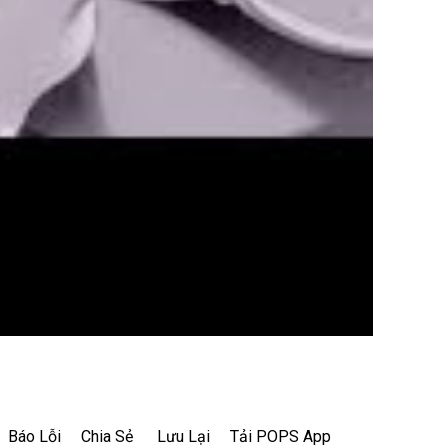
Báo Lỗi
Chia Sẻ
Lưu Lại
Tải POPS App