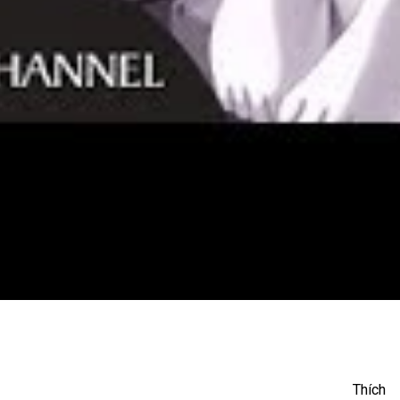
 Mi Lại (Karaoke)
Thích