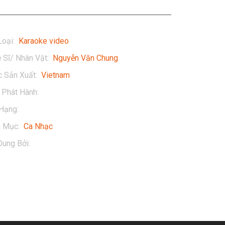
Loại
:
Karaoke video
 Sĩ/ Nhân Vật
:
Nguyễn Văn Chung
 Sản Xuất
:
Vietnam
Phát Hành
:
2017
Hạng
:
13+
h Mục
:
Ca Nhạc
Dung Bởi
:
Nguyễn Văn Chung