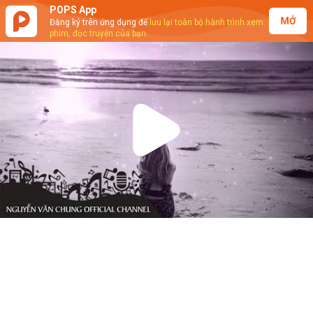
POPS App
MỞ
Đăng ký trên ứng dụng để
lưu lại toàn bộ hành trình xem
phim, đọc truyện của bạn.
Play
Video
Nguyễn Văn Chung - Hoa Quỳnh Nở
Về Đêm (Karaoke)