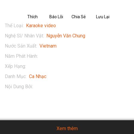
Thích
Báo Lỗi
Chia Sẻ
Lưu Lại
Thể Loại
:
Karaoke video
Nghệ Sĩ/ Nhân Vật
:
Nguyễn Văn Chung
Nước Sản Xuất
:
Vietnam
Năm Phát Hành
:
2017
Xếp Hạng
:
13+
Danh Mục
:
Ca Nhạc
Nội Dung Bởi
:
Nguyễn Văn Chung
Xem thêm