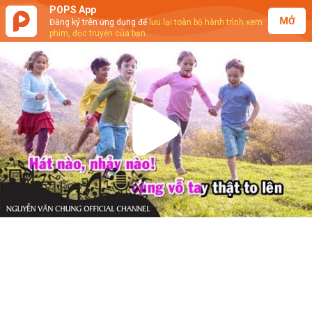
POPS App
MỞ
Đăng ký trên ứng dụng để
lưu lại toàn bộ hành trình xem
phim, đọc truyện của bạn.
Play
Video
Nguyễn Văn Chung - Đừng Buồn Phiền
(Karaoke)