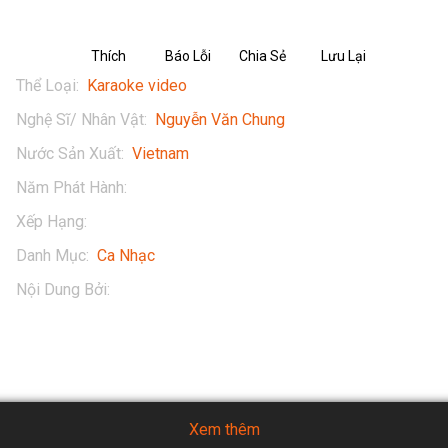
Thích
Báo Lỗi
Chia Sẻ
Lưu Lại
Thể Loại
:
Karaoke video
Nghệ Sĩ/ Nhân Vật
:
Nguyễn Văn Chung
Nước Sản Xuất
:
Vietnam
Năm Phát Hành
:
2018
Xếp Hạng
:
13+
Danh Mục
:
Ca Nhạc
Nội Dung Bởi
:
Nguyễn Văn Chung
Xem thêm