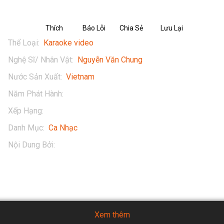
Thích
Báo Lỗi
Chia Sẻ
Lưu Lại
Thể Loại
:
Karaoke video
Nghệ Sĩ/ Nhân Vật
:
Nguyễn Văn Chung
Nước Sản Xuất
:
Vietnam
Năm Phát Hành
:
2017
Xếp Hạng
:
13+
Danh Mục
:
Ca Nhạc
Nội Dung Bởi
:
Nguyễn Văn Chung
Xem thêm