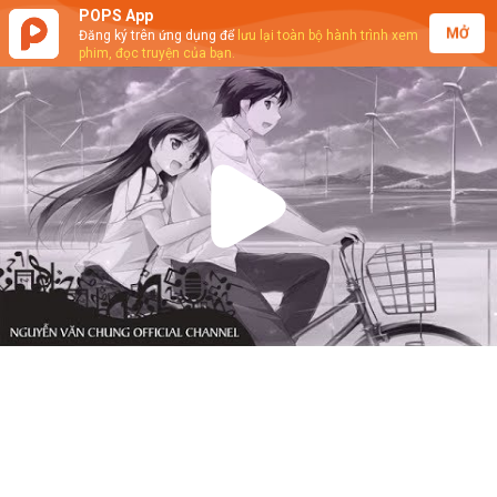
POPS App
MỞ
Đăng ký trên ứng dụng để
lưu lại toàn bộ hành trình xem
phim, đọc truyện của bạn.
Play
Video
Nguyễn Văn Chung - Chuyện Tình
Trong Ngăn Bàn (Karaoke)