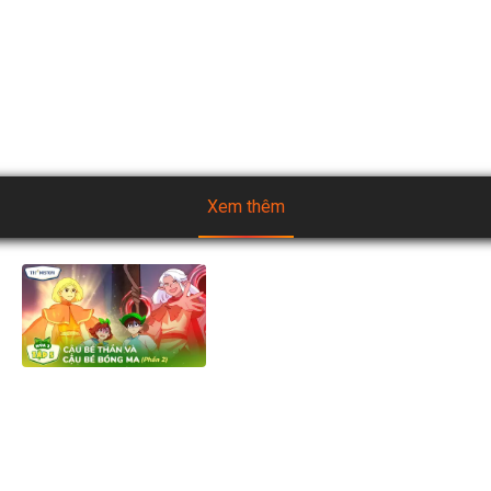
Linh Thú sơ khai sẽ mang đến điều thú vị bất ngờ gì? Cùng 
đón xem ngoại truyện Huyền Thoại Kem Sữa Tươi để không 
bỏ lỡ sự ra đời của siêu phẩm Kem NuVi này các bạn nha 🧡 
#NuVi #KemNuVi #Kemsuatuoi
Xem thêm
[Mùa 2] Biệt đội TH Squad -
Tập 5.2: Cậu Bé Thần và Cậu
Bé Bóng Ma