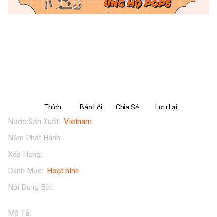
NGOẠI TRUYỆN NUVI: HUYỀN THOẠI
KEM SỮA TƯƠI - PHẦN 01
Thích
Báo Lỗi
Chia Sẻ
Lưu Lại
Nước Sản Xuất
:
Vietnam
Năm Phát Hành
:
2024
Xếp Hạng
:
13+
Danh Mục
:
Hoạt hình
Nội Dung Bởi
:
NUTIFOOD
Mô Tả
:
Cuộc phiêu lưu của nhóm bạn Nu Vi đến Vùng Đất 