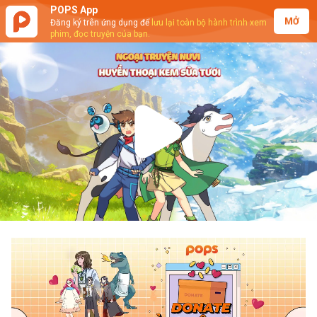
POPS App
MỞ
Đăng ký trên ứng dụng để
lưu lại toàn bộ hành trình xem
phim, đọc truyện của bạn.
Play
Video