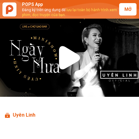
POPS App
MỞ
Đăng ký trên ứng dụng để
lưu lại toàn bộ hành trình xem
phim, đọc truyện của bạn.
Play
Video
Uyên Linh
Ngày Mưa Minishow (Full show)