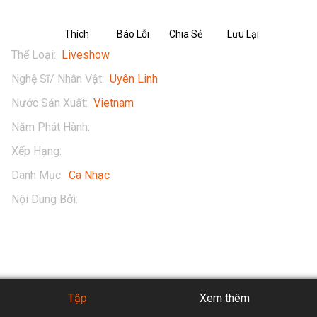
Thích
Báo Lỗi
Chia Sẻ
Lưu Lại
Thể Loại
:
Liveshow
Nghệ Sĩ/ Nhân Vật
:
Uyên Linh
Nước Sản Xuất
:
Vietnam
Năm Phát Hành
:
2020
Xếp Hạng
:
13+
Danh Mục
:
Ca Nhạc
Nội Dung Bởi
:
Uyen Linh Tran
Tập
Xem thêm