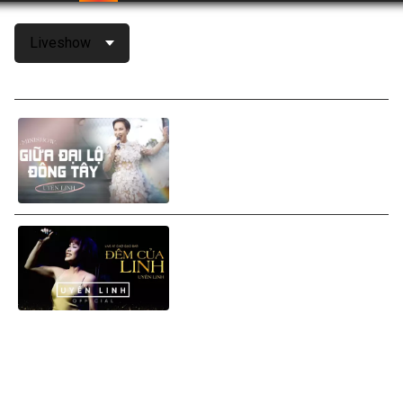
Liveshow
Giữa Đại Lộ Đông Tây (Full
Show)
Đêm Của Linh (Fullshow)