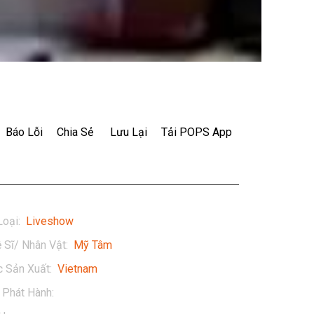
Báo Lỗi
Chia Sẻ
Lưu Lại
Tải POPS App
Loại
:
Liveshow
 Sĩ/ Nhân Vật
:
Mỹ Tâm
 Sản Xuất
:
Vietnam
Phát Hành
:
2014