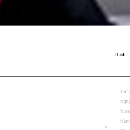
show: Mỹ Tâm - Tình Xót Xa
Thích
Thể 
Nghệ
Nước
Năm 