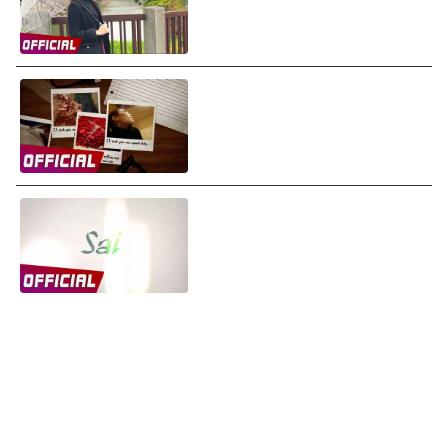
Mỹ Tâm - Giữa Hai Chúng Ta
(The Two Of Us) (Lyrics
Video)
Mỹ Tâm - Sai (Wrong) (Lyrics
Video)