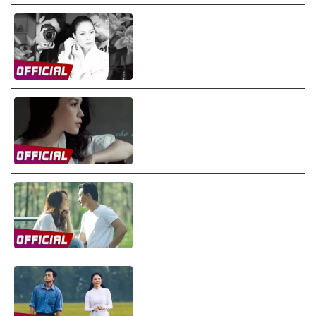
Mỹ Tâm - Người Hãy Quên Em
Đi (Audio)
Mỹ Tâm - Nếu Có Buông Tay
(If You Let Go) (Audio)
Mỹ Tâm - Đời Là Giấc Mơ (Chị
Trợ Lý Của Anh OST) (Audio)
Mỹ Tâm - Đừng Hỏi Em (Don't
Ask Me) (Audio)