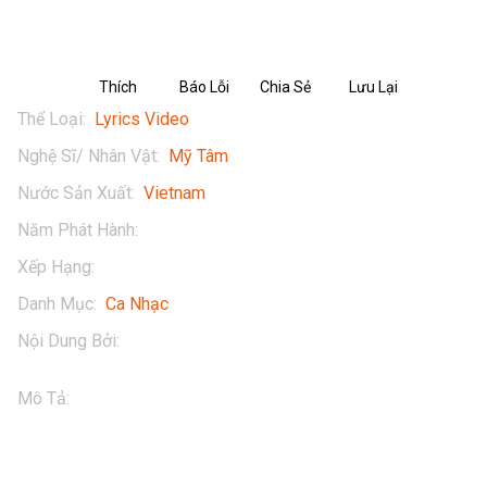
Thích
Báo Lỗi
Chia Sẻ
Lưu Lại
Thể Loại
:
Lyrics Video
Nghệ Sĩ/ Nhân Vật
:
Mỹ Tâm
Nước Sản Xuất
:
Vietnam
Năm Phát Hành
:
2013
Xếp Hạng
:
16+
Danh Mục
:
Ca Nhạc
Nội Dung Bởi
:
My Tam
Mô Tả
:
Mỹ Tâm - Như Một Giấc Mơ (LIKE A DREAM) Lyric 
Video

Thưởng thức tác phẩm của Mỹ Tâm - Như Một Giấc Mơ 
(Like A Dream) (Lyrics Video) ngay tại POPS. Tải ngay 