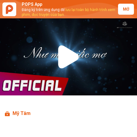
POPS App
MỞ
Đăng ký trên ứng dụng để
lưu lại toàn bộ hành trình xem
phim, đọc truyện của bạn.
Play
Video
Mỹ Tâm
Mỹ Tâm - Như Một Giấc Mơ (Like A
Dream) (Lyrics Video)