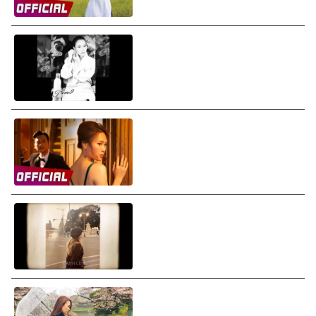
Mỹ Tâm - Đau Thế Mà (Audio)
Mỹ Tâm - Khi Ta Yêu (Chị Trợ
Lý Của Anh OST) (Audio)
Mỹ Tâm - Lạnh Lùng (Lyrics
Video)
Mỹ Tâm - Biết Khi Nào Gặp Lại
(Audio)