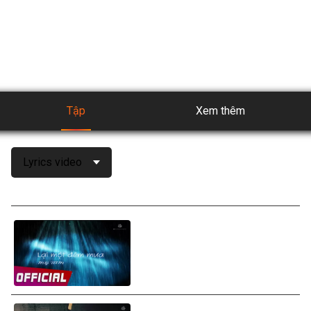
POPS APP - ứng dụng giải trí hàng đầu với kho nội dung đa 
dạng phong phú, và được cập nhật liên tục để có trải 
nghiệm giải trí tuyệt vời nhất.
Tập
Xem thêm
Lyrics video
Mỹ Tâm - Lại Một Đêm Mưa
(Rainy Night) (Lyrics Video)