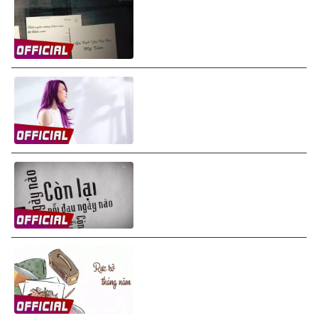
Mỹ Tâm - Gởi Tình Yêu Của
Em (Letter To My Love)
(Lyrics Video)
Mỹ Tâm - Cuộc Tình Không
May (Lyrics Video)
Mỹ Tâm - Còn Lại (Hurt)
(Lyrics Video)
Mỹ Tâm - Rực Rỡ Tháng Năm
(Lyrics Video)