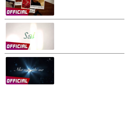
Video)
Mỹ Tâm - Sai (Wrong) (Lyrics
Video)
Mỹ Tâm - Như Một Giấc Mơ
(Like A Dream) (Lyrics Video)