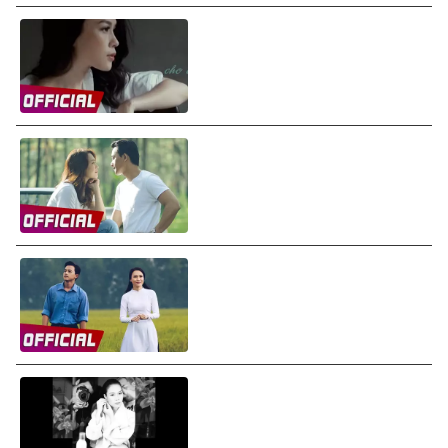
Mỹ Tâm - Nếu Có Buông Tay
(If You Let Go) (Audio)
Mỹ Tâm - Đời Là Giấc Mơ (Chị
Trợ Lý Của Anh OST) (Audio)
Mỹ Tâm - Đừng Hỏi Em (Don't
Ask Me) (Audio)
Mỹ Tâm - Đau Thế Mà (Audio)