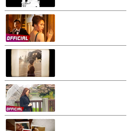
Mỹ Tâm - Khi Ta Yêu (Chị Trợ
Lý Của Anh OST) (Audio)
Mỹ Tâm - Lạnh Lùng (Lyrics
Video)
Mỹ Tâm - Biết Khi Nào Gặp Lại
(Audio)
Mỹ Tâm - Giữa Hai Chúng Ta
(The Two Of Us) (Lyrics