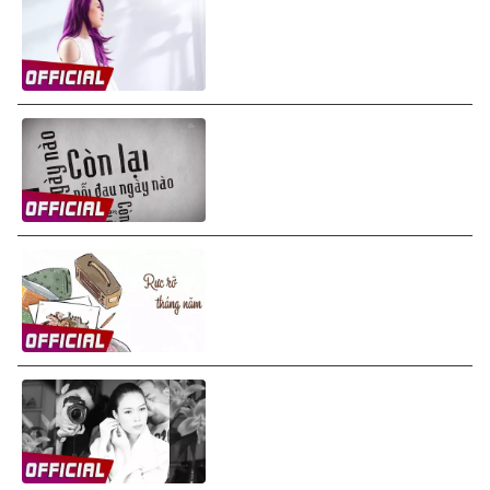
Mỹ Tâm - Cuộc Tình Không
May (Lyrics Video)
Mỹ Tâm - Còn Lại (Hurt)
(Lyrics Video)
Mỹ Tâm - Rực Rỡ Tháng Năm
(Lyrics Video)
Mỹ Tâm - Người Hãy Quên Em
Đi (Audio)