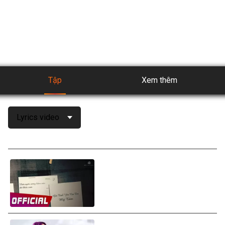
APP - ứng dụng giải trí hàng đầu với kho nội dung đa dạng 
phong phú, và được cập nhật liên tục để có trải nghiệm giải 
trí tuyệt vời nhất.
Tập
Xem thêm
Lyrics video
Mỹ Tâm - Gởi Tình Yêu Của
Em (Letter To My Love)
(Lyrics Video)