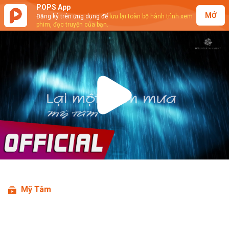
POPS App
MỞ
Đăng ký trên ứng dụng để
lưu lại toàn bộ hành trình xem
phim, đọc truyện của bạn.
Play
Video
Mỹ Tâm
Mỹ Tâm - Lại Một Đêm Mưa (Rainy
Night) (Lyrics Video)