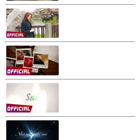
Mỹ Tâm - Biết Khi Nào Gặp Lại
(Audio)
Mỹ Tâm - Giữa Hai Chúng Ta
(The Two Of Us) (Lyrics
Video)
Mỹ Tâm - Sai (Wrong) (Lyrics
Video)
Mỹ Tâm - Như Một Giấc Mơ
(Like A Dream) (Lyrics Video)