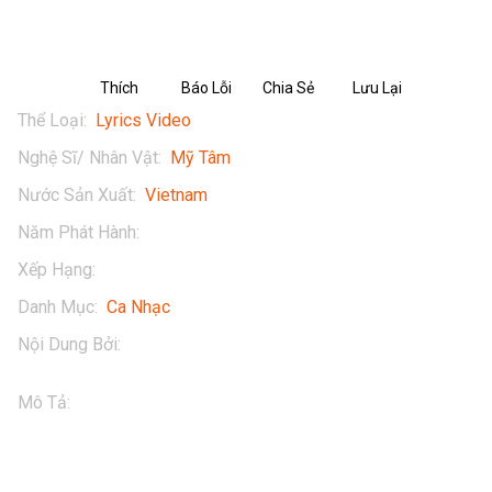
Thích
Báo Lỗi
Chia Sẻ
Lưu Lại
Thể Loại
:
Lyrics Video
Nghệ Sĩ/ Nhân Vật
:
Mỹ Tâm
Nước Sản Xuất
:
Vietnam
Năm Phát Hành
:
2016
Xếp Hạng
:
16+
Danh Mục
:
Ca Nhạc
Nội Dung Bởi
:
My Tam
Mô Tả
:
Mỹ Tâm - Cuộc Tình Không May (Lyrics Video)

Thưởng thức tác phẩm của Mỹ Tâm - Cuộc Tình Không May 
(Lyrics Video) ngay tại POPS. Tải ngay POPS APP - ứng 
dụng giải trí hàng đầu với kho nội dung đa dạng phong phú, 