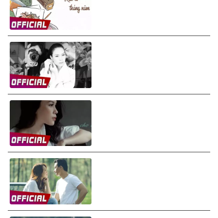
(Lyrics Video)
Mỹ Tâm - Người Hãy Quên Em
Đi (Audio)
Mỹ Tâm - Nếu Có Buông Tay
(If You Let Go) (Audio)
Mỹ Tâm - Đời Là Giấc Mơ (Chị
Trợ Lý Của Anh OST) (Audio)