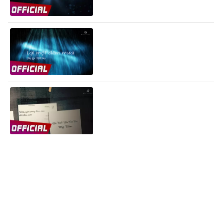
Mỹ Tâm - Lại Một Đêm Mưa
(Rainy Night) (Lyrics Video)
Mỹ Tâm - Gởi Tình Yêu Của
Em (Letter To My Love)
(Lyrics Video)