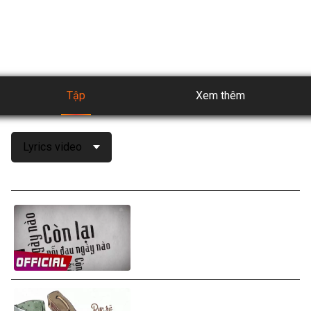
và được cập nhật liên tục để có trải nghiệm giải trí tuyệt vời 
nhất.
Tập
Xem thêm
Lyrics video
Mỹ Tâm - Còn Lại (Hurt)
(Lyrics Video)
Mỹ Tâm - Rực Rỡ Tháng Năm