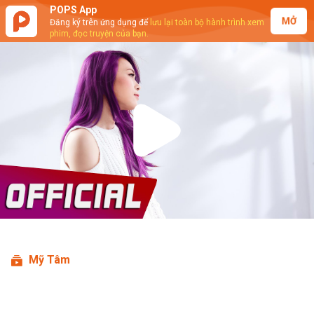
POPS App
MỞ
Đăng ký trên ứng dụng để
lưu lại toàn bộ hành trình xem
phim, đọc truyện của bạn.
Play
Video
Mỹ Tâm
Mỹ Tâm - Cuộc Tình Không May
(Lyrics Video)