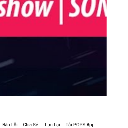
Báo Lỗi
Chia Sẻ
Lưu Lại
Tải POPS App