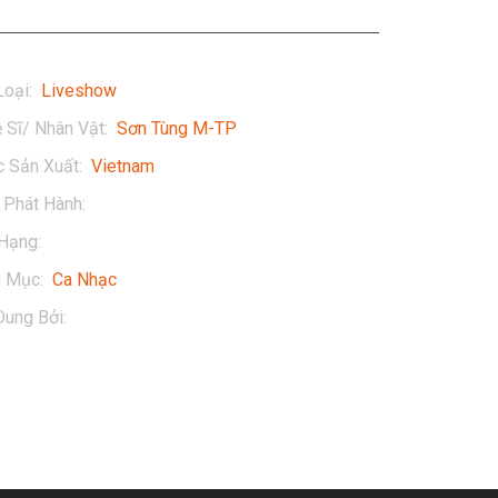
Loại
:
Liveshow
 Sĩ/ Nhân Vật
:
Sơn Tùng M-TP
 Sản Xuất
:
Vietnam
Phát Hành
:
2016
Hạng
:
16+
h Mục
:
Ca Nhạc
Dung Bởi
:
Sơn Tùng M-TP Official