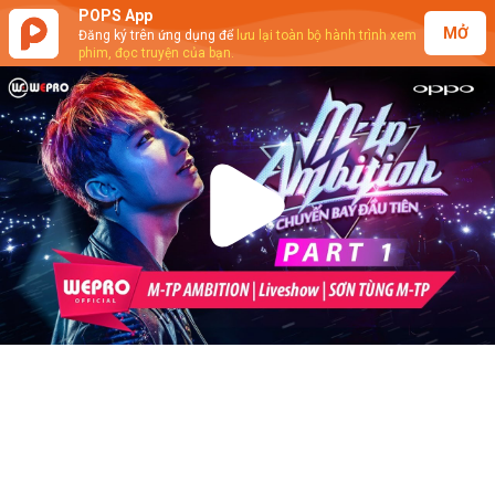
POPS App
MỞ
Đăng ký trên ứng dụng để
lưu lại toàn bộ hành trình xem
phim, đọc truyện của bạn.
Play
Video
M-TP Ambition Liveshow (P1)