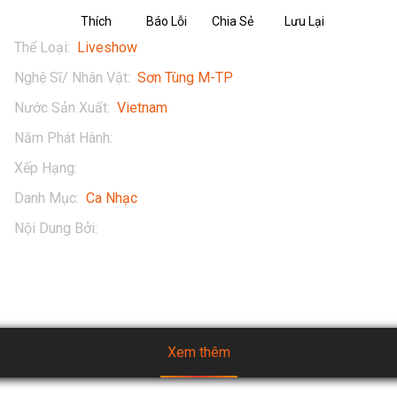
Thích
Báo Lỗi
Chia Sẻ
Lưu Lại
Thể Loại
:
Liveshow
Nghệ Sĩ/ Nhân Vật
:
Sơn Tùng M-TP
Nước Sản Xuất
:
Vietnam
Năm Phát Hành
:
2016
Xếp Hạng
:
16+
Danh Mục
:
Ca Nhạc
Nội Dung Bởi
:
Sơn Tùng M-TP Official
Xem thêm