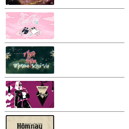
Masew ft. Masiu, B Ray, TAP -
Cưới Thôi (Lyrics Video)
Masew ft. Khoi Vu - Nhất
Thân
RedT ft. Masew - Bad Girl
B Ray ft. Masew - Hôm Nay
Em Lạ Quá