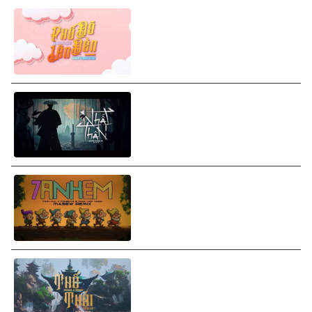
Huyền Tâm Môn - Phố Đã Lên
Đèn (Masew x Masiu Remix)
Masew ft. Khoi Vu - Nhất
Thân (Remix)
Minh Huy ft. Pjnboys, Phức
Hợp hood - 7 Anh Em (Masew
Remix)
Hương Ly - Thế Thái (Masew
Remix)