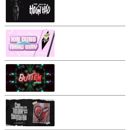
Remix)
B Ray - Xin Đừng Nhấc Máy
(Masew x Masiu Remix)
B Ray ft. Masew - Dư Tiền
(Remix)
Đạt G ft. Seth - Con Tim Anh
Đâu Mất Rồi (Masew Remix)