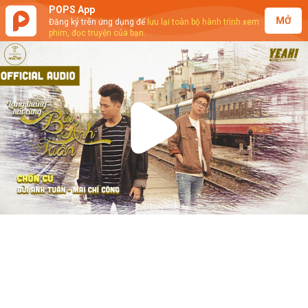
POPS App
MỞ
Đăng ký trên ứng dụng để
lưu lại toàn bộ hành trình xem
phim, đọc truyện của bạn.
Play
Video
Lang Thang Hát Cùng Bùi Anh Tuấn:
Bùi Anh Tuấn ft. Mai Chí Công - Chốn