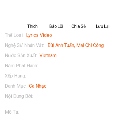
Cũ (Audio)
Thích
Báo Lỗi
Chia Sẻ
Lưu Lại
Thể Loại
:
Lyrics Video
Nghệ Sĩ/ Nhân Vật
:
Bùi Anh Tuấn
Mai Chí Công
Nước Sản Xuất
:
Vietnam
Năm Phát Hành
:
2018
Xếp Hạng
:
13+
Danh Mục
:
Ca Nhạc
Nội Dung Bởi
:
Bùi Anh Tuấn
Mô Tả
:
[Audio] Chốn Cũ (ft. Mai Chí Công) | Lang Thang Hát 
Cùng Bùi Anh Tuấn

Lắng nghe Lang Thang Hát Cùng Bùi Anh Tuấn: Bùi Anh Tuấn 
ft. Mai Chí Công - Chốn Cũ (Audio) ngay tại POPS. Tải ngay 