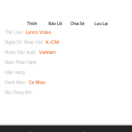
Thích
Báo Lỗi
Chia Sẻ
Lưu Lại
Thể Loại
:
Lyrics Video
Nghệ Sĩ/ Nhân Vật
:
K-ICM
Nước Sản Xuất
:
Vietnam
Năm Phát Hành
:
2019
Xếp Hạng
:
16+
Danh Mục
:
Ca Nhạc
Nội Dung Bởi
:
K-ICM Official