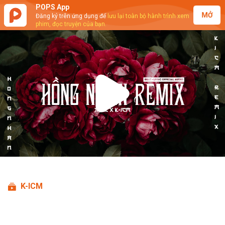
POPS App
MỞ
Đăng ký trên ứng dụng để
lưu lại toàn bộ hành trình xem
phim, đọc truyện của bạn.
Play
Video
K-ICM
K-ICM ft. Jack - Hồng Nhan (Beat
Lyric)