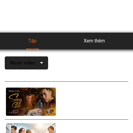
và được cập nhật liên tục để có trải nghiệm giải trí tuyệt vời 
nhất.
Tập
Xem thêm
Music video
K-ICM ft. Jack - Sóng Gió
(Official MV)
Jack ft. K-ICM, Liam - Sao Em