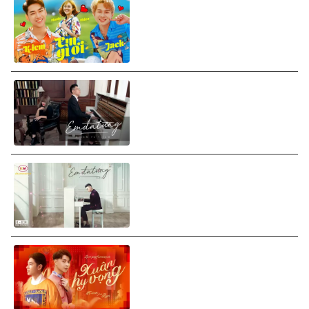
K-ICM ft. Jack - Em Gì Ơi
(Official MV)
K-ICM ft. T-ICM - Em Đã Từng
(Official MV)
K-ICM - Em Đã Từng (Version
2)
K-ICM ft. Ryo - Xuân Hy Vọng