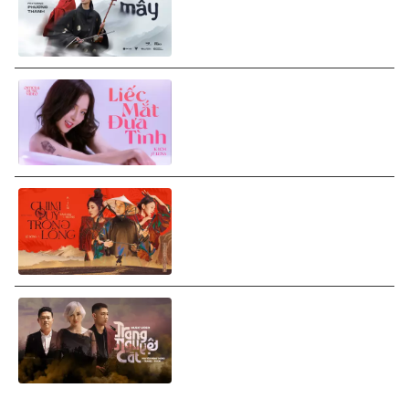
Chân Mây (Official MV)
K-ICM ft. Lena - Liếc Mắt Đưa
Tình (Official MV)
K-ICM ft. Văn Mai Hương, Lê
Bống - Chim Quý Trong Lồng
(Official MV)
Nguyễn Minh Thắng ft.
Tranee, K-ICM - Trang Nguyệt
Cát