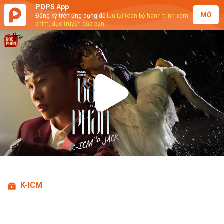
POPS App
MỞ
Đăng ký trên ứng dụng để
lưu lại toàn bộ hành trình xem
phim, đọc truyện của bạn.
Play
Video
K-ICM
K-ICM ft. Jack - Bạc Phận (Official
MV)