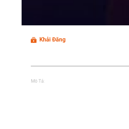
Khải Đăng
Khải Đăng - Thà Là
Mô Tả
:
THÀ LÀ - KHẢI ĐĂNG (HUỲNH QUỐC HUY
Thưởng thức tác phẩm của Khải Đăng - Thà Là ng
hàng đầu với kho nội dung đa dạng phong phú, và đ
vời nhất.