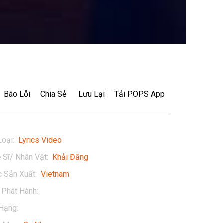
Báo Lỗi
Chia Sẻ
Lưu Lại
Tải POPS App
Loại
:
Lyrics Video
 Sĩ/ Nhân Vật
:
Khải Đăng
 Sản Xuất
:
Vietnam
Phát Hành
:
2022
Hạng
:
13+