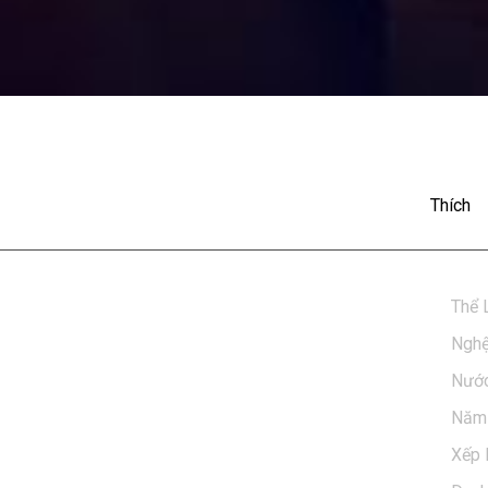
Thích
)

Thể 
ay tại POPS. Tải ngay POPS APP - ứng dụng giải trí 
Nghệ
ược cập nhật liên tục để có trải nghiệm giải trí tuyệt 
Nước
Năm 
Xếp 