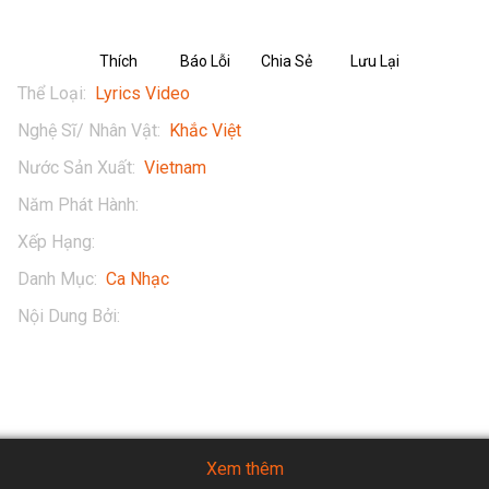
Thích
Báo Lỗi
Chia Sẻ
Lưu Lại
Thể Loại
:
Lyrics Video
Nghệ Sĩ/ Nhân Vật
:
Khắc Việt
Nước Sản Xuất
:
Vietnam
Năm Phát Hành
:
2019
Xếp Hạng
:
13+
Danh Mục
:
Ca Nhạc
Nội Dung Bởi
:
Khắc Việt
Xem thêm