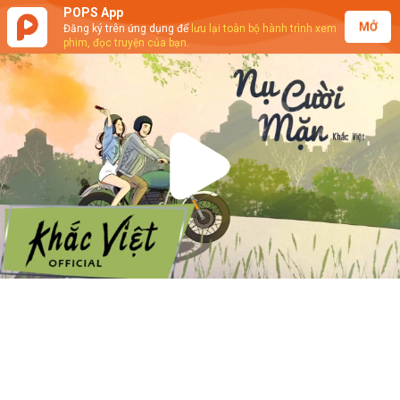
POPS App
MỞ
Đăng ký trên ứng dụng để
lưu lại toàn bộ hành trình xem
phim, đọc truyện của bạn.
Play
Video
Khắc Việt - Nụ Cười Mặn (Lyrics
Video)