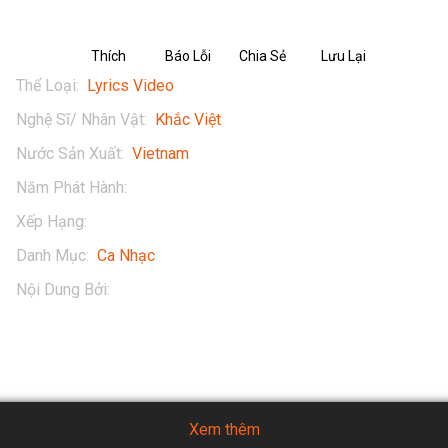
Thích
Báo Lỗi
Chia Sẻ
Lưu Lại
Thể Loại
:
Lyrics Video
Nghệ Sĩ/ Nhân Vật
:
Khắc Việt
Nước Sản Xuất
:
Vietnam
Năm Phát Hành
:
2016
Xếp Hạng
:
13+
Danh Mục
:
Ca Nhạc
Nội Dung Bởi
:
Khắc Việt
Xem thêm