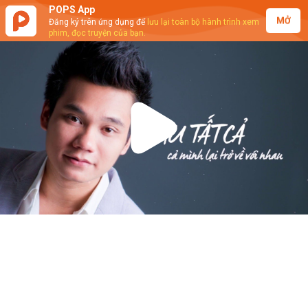
POPS App
MỞ
Đăng ký trên ứng dụng để
lưu lại toàn bộ hành trình xem
phim, đọc truyện của bạn.
Play
Video
Khắc Việt - LK Sau Tất Cả, Yêu Lại Từ
Đầu (Lyrics Video)