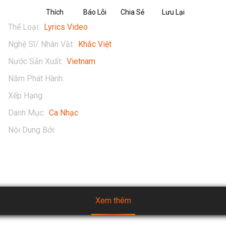
Thích
Báo Lỗi
Chia Sẻ
Lưu Lại
Thể Loại
:
Lyrics Video
Nghệ Sĩ/ Nhân Vật
:
Khắc Việt
Nước Sản Xuất
:
Vietnam
Năm Phát Hành
:
2019
Xếp Hạng
:
13+
Danh Mục
:
Ca Nhạc
Nội Dung Bởi
:
Khắc Việt
Xem thêm