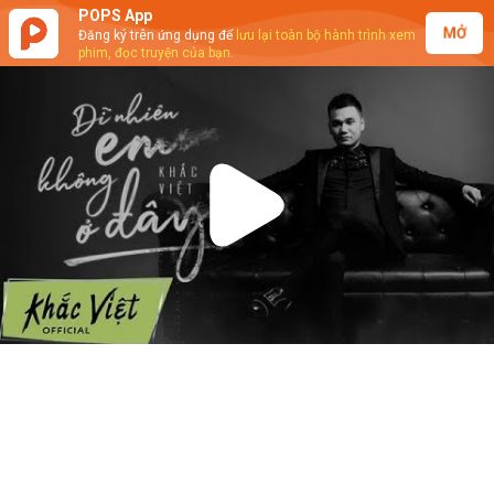
POPS App
MỞ
Đăng ký trên ứng dụng để
lưu lại toàn bộ hành trình xem
phim, đọc truyện của bạn.
Play
Video
Khắc Việt - Dĩ Nhiên Em Không Ở Đây