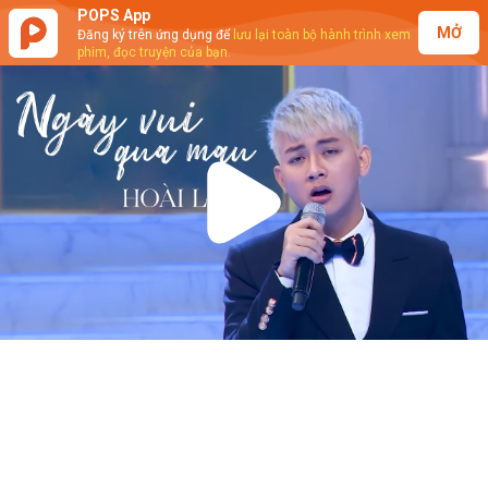
POPS App
MỞ
Đăng ký trên ứng dụng để
lưu lại toàn bộ hành trình xem
phim, đọc truyện của bạn.
Play
Video
Hoài Lâm - Ngày Vui Qua Mau (Live)