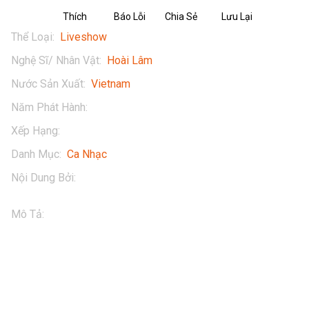
Thích
Báo Lỗi
Chia Sẻ
Lưu Lại
Thể Loại
:
Liveshow
Nghệ Sĩ/ Nhân Vật
:
Hoài Lâm
Nước Sản Xuất
:
Vietnam
Năm Phát Hành
:
2022
Xếp Hạng
:
13+
Danh Mục
:
Ca Nhạc
Nội Dung Bởi
:
Hoài Lâm
Mô Tả
:
NGÀY VUI QUA MAU | HOÀI LÂM

Thưởng thức tác phẩm của Hoài Lâm - Ngày Vui Qua Mau 
(Live) ngay tại POPS. Tải ngay POPS APP - ứng dụng giải 
trí hàng đầu với kho nội dung đa dạng phong phú, và được 
cập nhật liên tục để có trải nghiệm giải trí tuyệt vời nhất.