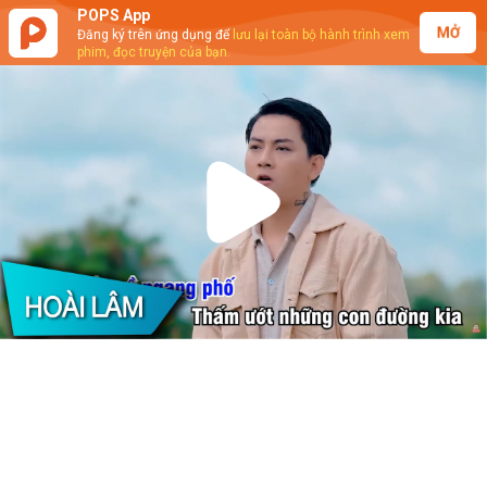
POPS App
MỞ
Đăng ký trên ứng dụng để
lưu lại toàn bộ hành trình xem
phim, đọc truyện của bạn.
Play
Video
Hoài Lâm - Anh Cứ Ngỡ (Karaoke)