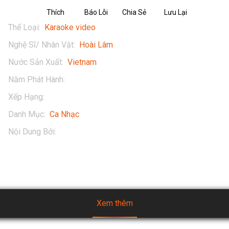
Thích
Báo Lỗi
Chia Sẻ
Lưu Lại
Thể Loại
:
Karaoke video
Nghệ Sĩ/ Nhân Vật
:
Hoài Lâm
Nước Sản Xuất
:
Vietnam
Năm Phát Hành
:
2021
Xếp Hạng
:
13+
Danh Mục
:
Ca Nhạc
Nội Dung Bởi
:
Hoài Lâm
Xem thêm