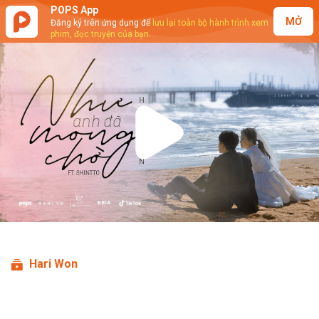
POPS App
MỞ
Đăng ký trên ứng dụng để
lưu lại toàn bộ hành trình xem
phim, đọc truyện của bạn.
Play
Video
Hari Won
Hari Won - Như Anh Đã Mong Chờ
(Official MV)