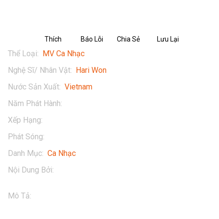
Thích
Báo Lỗi
Chia Sẻ
Lưu Lại
Thể Loại
:
MV Ca Nhạc
Nghệ Sĩ/ Nhân Vật
:
Hari Won
Nước Sản Xuất
:
Vietnam
Năm Phát Hành
:
2022
Xếp Hạng
:
13+
Phát Sóng
:
MV ra mắt vào lúc 20 giờ, ngày 10/11/2022
Danh Mục
:
Ca Nhạc
Nội Dung Bởi
:
Hari Won
Mô Tả
:
Hari Won đánh dấu màn trở lại với đường đua âm 
nhạc với bản ballad ngọt ngào "Như Anh Đã Mong Chờ".