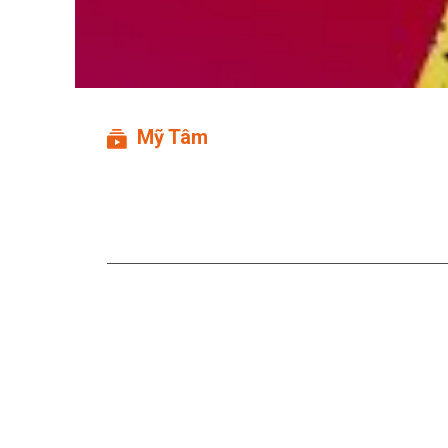
Mỹ Tâm
Gởi Tình Yêu Của Em Liv
Yêu Của Em