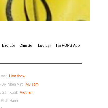
Báo Lỗi
Chia Sẻ
Lưu Lại
Tải POPS App
Loại
:
Liveshow
 Sĩ/ Nhân Vật
:
Mỹ Tâm
 Sản Xuất
:
Vietnam
Phát Hành
:
2015