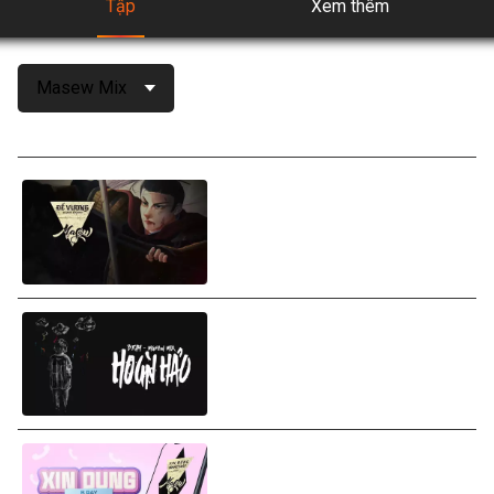
Tập
Xem thêm
Masew Mix
Đình Dũng - Đế Vương
(Masew Remix)
B Ray - Hoàn Hảo (Masew
Remix)
B Ray - Xin Đừng Nhấc Máy
(Masew x Masiu Remix)