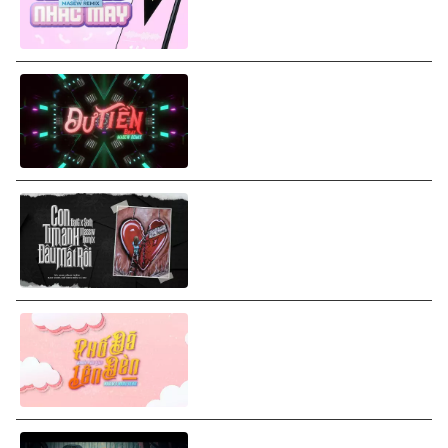
B Ray ft. Masew - Dư Tiền
(Remix)
Đạt G ft. Seth - Con Tim Anh
Đâu Mất Rồi (Masew Remix)
Huyền Tâm Môn - Phố Đã Lên
Đèn (Masew x Masiu Remix)
Masew ft. Khoi Vu - Nhất