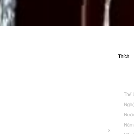
 Hưng - LK Đừng Lừa Dối,
Thích
Thể 
Nghệ
Nước
Năm 