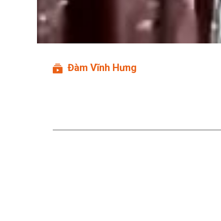
Đàm Vĩnh Hưng
Diamond Show: Đàm Vĩnh
Mambo Nồng Say