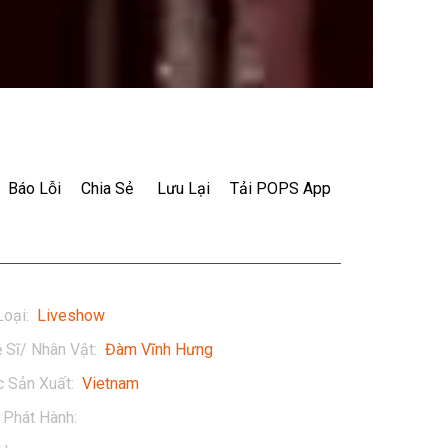
Báo Lỗi
Chia Sẻ
Lưu Lại
Tải POPS App
Loại
:
Liveshow
 Sĩ/ Nhân Vật
:
Đàm Vĩnh Hưng
 Sản Xuất
:
Vietnam
Phát Hành
:
2017