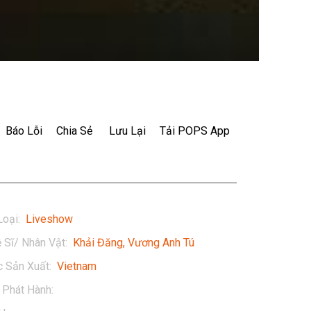
Báo Lỗi
Chia Sẻ
Lưu Lại
Tải POPS App
Loại
:
Liveshow
 Sĩ/ Nhân Vật
:
Khải Đăng
Vương Anh Tú
 Sản Xuất
:
Vietnam
Phát Hành
:
2021