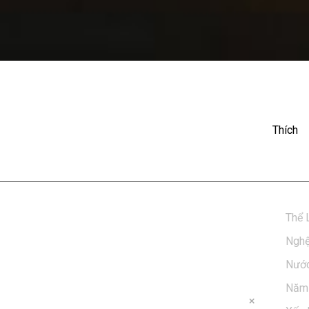
: Khải Đăng ft. Vương Anh
Thích
y
Thể 
Nghệ
Nước
Năm 