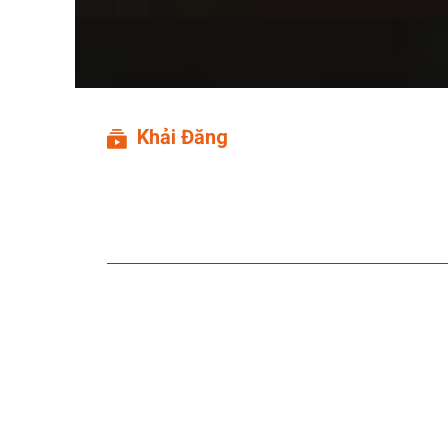
Khải Đăng
Đăng's Show By Night #1
Tú - Anh Đâu Phải Anh Ấ