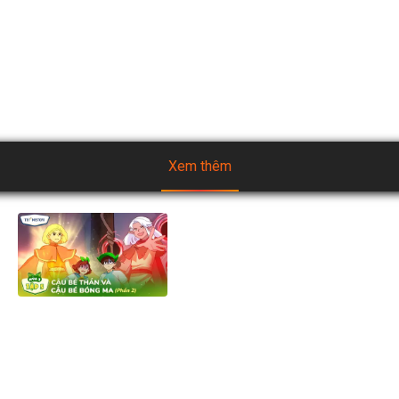
được tin Cậu Bé Thần đã mất tích nhiều ngày. Lần theo dấu 
vết, cả hai tiến vào Kim Tự Tháp bí ẩn dưới lòng đất và ngay 
lập tức bị tấn công bởi những cạm bẫy và quái vật xác ướp. 
Liệu hai bạn nhỏ có thoát khỏi Kim Tự Tháp an toàn?
Xem thêm
[Mùa 2] Biệt đội TH Squad -
Tập 5.2: Cậu Bé Thần và Cậu
Bé Bóng Ma