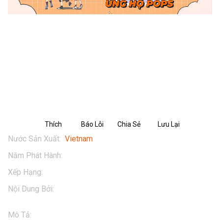
Cùng đón xem những chuyến phiêu lưu
của biệt đội TH Squad tại tinh cầu
Chocomalt
Thích
Báo Lỗi
Chia Sẻ
Lưu Lại
Nước Sản Xuất
:
Vietnam
Năm Phát Hành
:
2025
Xếp Hạng
:
13+
Nội Dung Bởi
:
TH Milk
Mô Tả
:
Khi đến Tinh cầu Chocomalt, TH Boy và TH Girl nhận 