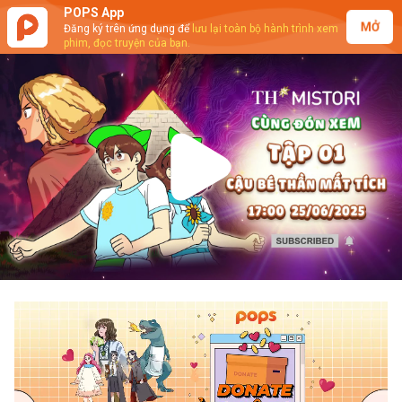
POPS App
MỞ
Đăng ký trên ứng dụng để
lưu lại toàn bộ hành trình xem
phim, đọc truyện của bạn.
Play
Video