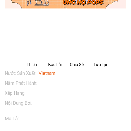
Cùng Biệt Đội TH SQUAD chiến đấu
bảo vệ Cây Cacao Thiêng
Thích
Báo Lỗi
Chia Sẻ
Lưu Lại
Nước Sản Xuất
:
Vietnam
Năm Phát Hành
:
2025
Xếp Hạng
:
13+
Nội Dung Bởi
:
TH Milk
Mô Tả
:
Thế lực bóng tối đứng sau những kẻ phản diện - 
Binh Đoàn Cơ Giáp - đã lộ diện. Chúng là những cỗ máy 