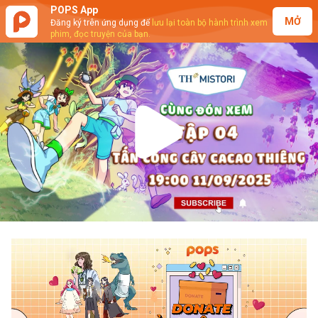
POPS App
MỞ
Đăng ký trên ứng dụng để
lưu lại toàn bộ hành trình xem
phim, đọc truyện của bạn.
Play
Video