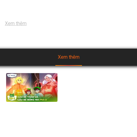
chiến đấu bất bại với mục tiêu chiếm Cây Cacao Thiêng cho 
riêng mình để có sức mạnh xâm chiếm vũ trụ. Liệu đây có 
phải dấu chấm hết cho Tinh Cầu Chocomalt?
...
Xem thêm
Xem thêm
[Mùa 2] Biệt đội TH Squad -
Tập 5.2: Cậu Bé Thần và Cậu
Bé Bóng Ma